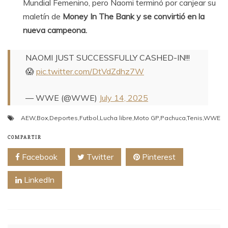
Mundial Femenino, pero Naomi terminó por canjear su
maletín de
Money In The Bank y se convirtió en la
nueva campeona.
NAOMI JUST SUCCESSFULLY CASHED-IN!!!
😱
pic.twitter.com/DtVdZdhz7W
— WWE (@WWE)
July 14, 2025
AEW
,
Box
,
Deportes
,
Futbol
,
Lucha libre
,
Moto GP
,
Pachuca
,
Tenis
,
WWE
COMPARTIR
Facebook
Twitter
Pinterest
LinkedIn