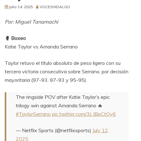
julio 14, 2025
VOCESHIDALGO
Por: Miguel Tanamachi
🥊 Boxeo
Katie Taylor vs Amanda Serrano
Taylor retuvo el título absoluto de peso ligero con su
tercera victoria consecutiva sobre Serrano, por decisión
mayoritaria (97-93, 97-93 y 95-95).
The ringside POV after Katie Taylor’s epic
trilogy win against Amanda Serrano 🔥
#TaylorSerrano
pic.twitter.com/3LJBpCtQy6
— Netflix Sports (@netflixsports)
July 12,
2025