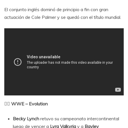
El conjunto inglés dominó de principio a fin con gran
actuación de Cole Palmer y se quedó con el título mundial.
🤼‍♀️ WWE – Evolution
Becky Lynch
retuvo su campeonato intercontinental
luego de vencer a
Lyra Valkyria
y a
Bayley