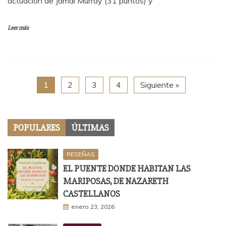
actuación de Jamal Murray (31 puntos) y
Leer más
1
2
3
4
Siguiente »
POPULARES
ÚLTIMAS
RESEÑAS
EL PUENTE DONDE HABITAN LAS
MARIPOSAS, DE NAZARETH
CASTELLANOS
enero 23, 2026