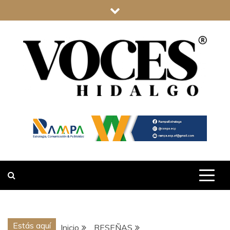
Saltar
al
contenido
VOCES
HIDALGO
Estás aquí
Inicio
RESEÑAS