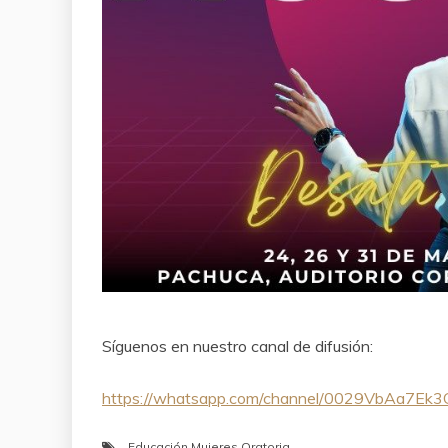
Síguenos en nuestro canal de difusión:
https://whatsapp.com/channel/0029VbAa7Ek
Educación
,
Mujeres
,
Oratoria