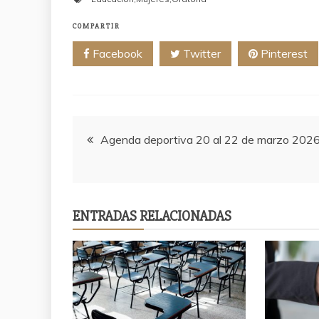
COMPARTIR
Facebook
Twitter
Pinterest
Navegación
Agenda deportiva 20 al 22 de marzo 202
de
entradas
ENTRADAS RELACIONADAS