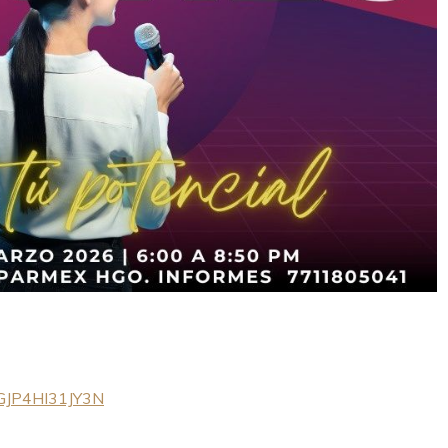
3GJP4HI31JY3N