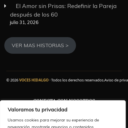
El Amor sin Prisas: Redefinir la Pareja
después de los 60
julio 31, 2026
VER MAS HISTORIAS >
© 2026
VOCES HIDALGO
· Todos los derechos reservados.
Aviso de priv
CONECTA CON NOSOTROS
Valoramos tu privacidad
Facebook
WhatsApp
Instagram
YouTube
TikTok
X
Usamos cookies para mejorar su experiencia de
navegación, mostrarle anuncios o contenidos