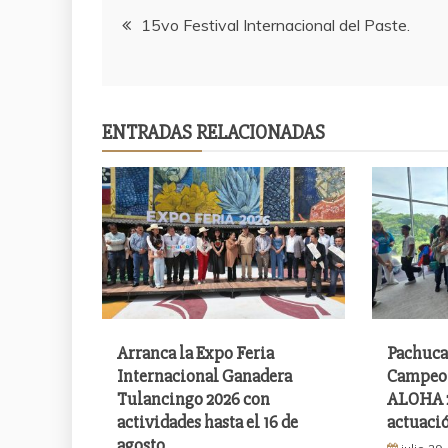
Navegación
15vo Festival Internacional del Paste.
de
entradas
ENTRADAS RELACIONADAS
Arranca la Expo Feria
Pachuca
Internacional Ganadera
Campeon
Tulancingo 2026 con
ALOHA 2
actividades hasta el 16 de
actuació
agosto