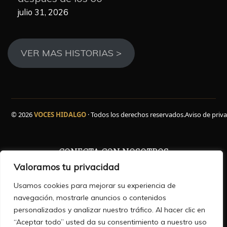
julio 31, 2026
VER MAS HISTORIAS >
© 2026
VOCES HIDALGO
· Todos los derechos reservados.
Aviso de priv
CONECTA CON NOSOTROS
Valoramos tu privacidad
Facebook
WhatsApp
Instagram
YouTube
TikTok
X
Usamos cookies para mejorar su experiencia de
navegación, mostrarle anuncios o contenidos
personalizados y analizar nuestro tráfico. Al hacer clic en
“Aceptar todo” usted da su consentimiento a nuestro uso