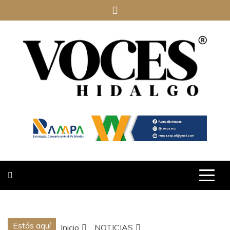
Saltar
al
contenido
VOCES
HIDALGO
Estás aquí
Inicio
NOTICIAS