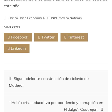
este año.
Banco Base
,
Economía
,
INEGI
,
INPC
,
México
,
Noticias
COMPARTIR
Facebook
Twitter
Pinterest
LinkedIn
Navegación
Sigue adelante construcción de ciclovía de
Madero.
de
entradas
“Había crisis educativa por pandemia y corrupción en
Hidalgo”: Castrejón.