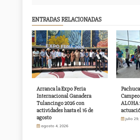
de
entradas
ENTRADAS RELACIONADAS
Arranca la Expo Feria
Pachuca
Internacional Ganadera
Campeon
Tulancingo 2026 con
ALOHA 2
actividades hasta el 16 de
actuació
agosto
julio 29
agosto 4, 2026