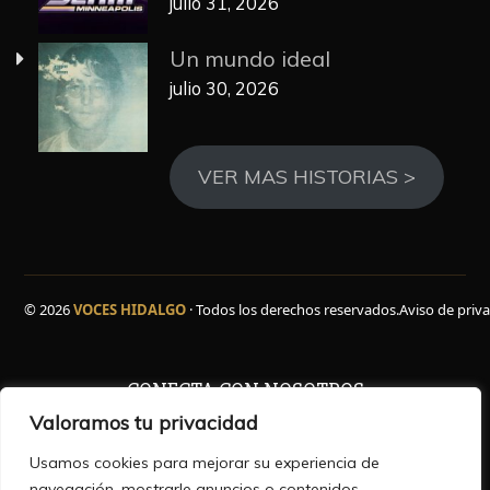
julio 31, 2026
Un mundo ideal
julio 30, 2026
VER MAS HISTORIAS >
© 2026
VOCES HIDALGO
· Todos los derechos reservados.
Aviso de priv
CONECTA CON NOSOTROS
Valoramos tu privacidad
Facebook
WhatsApp
Instagram
YouTube
TikTok
X
Usamos cookies para mejorar su experiencia de
navegación, mostrarle anuncios o contenidos