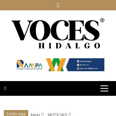
Saltar
al
contenido
VOCES
HIDALGO
Estás aquí
Inicio
NOTICIAS