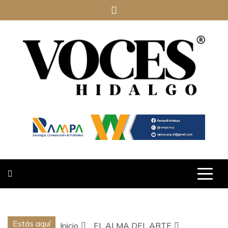
Saltar
al
contenido
VOCES
HIDALGO
Estás aquí
Inicio
EL ALMA DEL ARTE