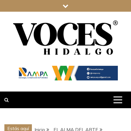
Saltar
al
contenido
VOCES
HIDALGO
Estás aquí
Inicio
EL ALMA DEL ARTE