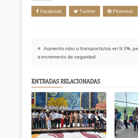
Facebook
Twitter
Pinterest
Navegación
Aumenta robo a transportistas en 9.3%, p
a incremento de seguridad
de
entradas
ENTRADAS RELACIONADAS