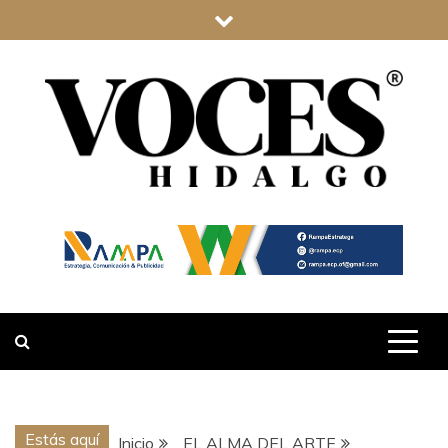
Saltar
al
contenido
VOCES
HIDALGO
Estás aquí
Inicio
EL ALMA DEL ARTE