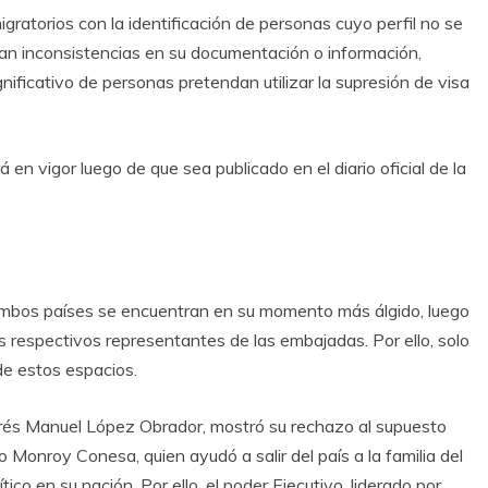
migratorios con la identificación de personas cuyo perfil no se
ntan inconsistencias en su documentación o información,
nificativo de personas pretendan utilizar la supresión de visa
en vigor luego de que sea publicado en el diario oficial de la
 ambos países se encuentran en su momento más álgido, luego
 respectivos representantes de las embajadas. Por ello, solo
de estos espacios.
rés Manuel López Obrador, mostró su rechazo al supuesto
o Monroy Conesa, quien ayudó a salir del país a la familia del
ico en su nación. Por ello, el poder Ejecutivo, liderado por