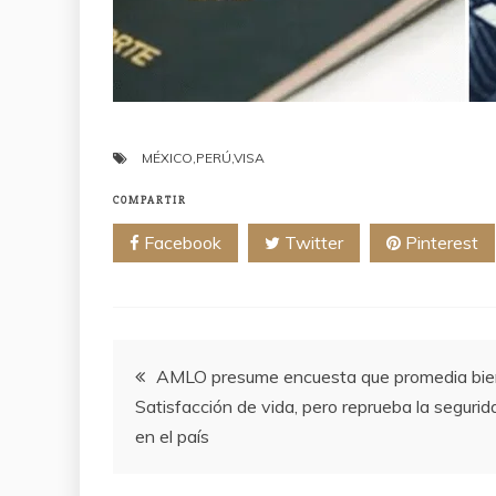
MÉXICO
,
PERÚ
,
VISA
COMPARTIR
Facebook
Twitter
Pinterest
Navegación
AMLO presume encuesta que promedia bie
Satisfacción de vida, pero reprueba la segurid
de
en el país
entradas