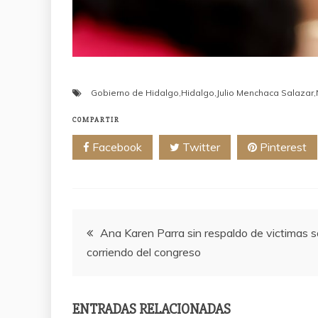
Gobierno de Hidalgo
,
Hidalgo
,
Julio Menchaca Salazar
,
COMPARTIR
Facebook
Twitter
Pinterest
Navegación
Ana Karen Parra sin respaldo de victimas s
corriendo del congreso
de
entradas
ENTRADAS RELACIONADAS