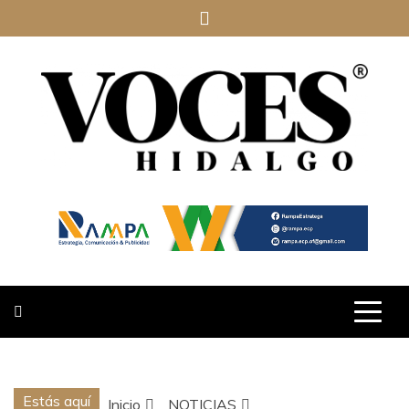
Saltar
al
contenido
VOCES
HIDALGO
Estás aquí
Inicio
NOTICIAS