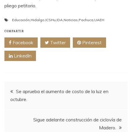
pliego petitorio.
Educación
,
Hidalgo
,
ICSHu
,
IDA
,
Noticias
,
Pachuca
,
UAEH
COMPARTIR
Facebook
Twitter
Pinterest
LinkedIn
Navegación
Se aprueba el aumento de costo de la luz en
octubre.
de
entradas
Sigue adelante construcción de ciclovía de
Madero.