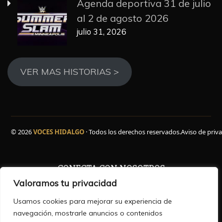
Agenda deportiva 31 de julio
al 2 de agosto 2026
julio 31, 2026
VER MAS HISTORIAS >
© 2026
VOCES HIDALGO
· Todos los derechos reservados.
Aviso de priv
CONECTA CON NOSOTROS
Valoramos tu privacidad
Facebook
WhatsApp
Instagram
YouTube
TikTok
X
Usamos cookies para mejorar su experiencia de
navegación, mostrarle anuncios o contenidos