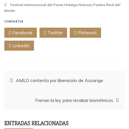
Festival Internacional del Paste
,
Hidalgo
,
Noticias
,
Pastes
,
Real del
Monte
COMPARTIR
Facebook
Twitter
Pinterest
LinkedIn
Navegación
AMLO contento por liberación de Assange
de
Frenan la ley para recabar biométricos
entradas
ENTRADAS RELACIONADAS