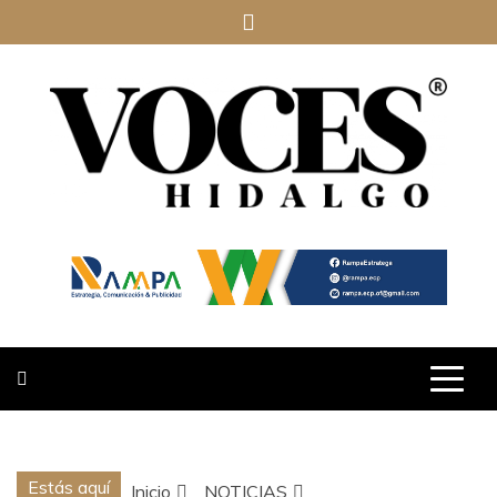
Saltar
al
contenido
VOCES
HIDALGO
Estás aquí
Inicio
NOTICIAS