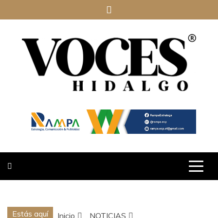
Saltar
al
contenido
VOCES
HIDALGO
Estás aquí
Inicio
NOTICIAS