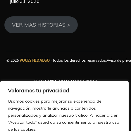
julio 31, 2026
VER MAS HISTORIAS >
© 2026
VOCES HIDALGO
· Todos los derechos reservados.
Aviso de priv
CONECTA CON NOSOTROS
Valoramos tu privacidad
Facebook
WhatsApp
Instagram
YouTube
TikTok
X
Usamos cookies para mejorar su experiencia de
navegación, mostrarle anuncios o contenidos
personalizados y analizar nuestro tráfico. Al hacer clic en
“Aceptar todo” usted da su consentimiento a nuestro uso
HISTORIAS QUE INFORMAN ,VOCES QUE INSPIRAN
de las cookies.