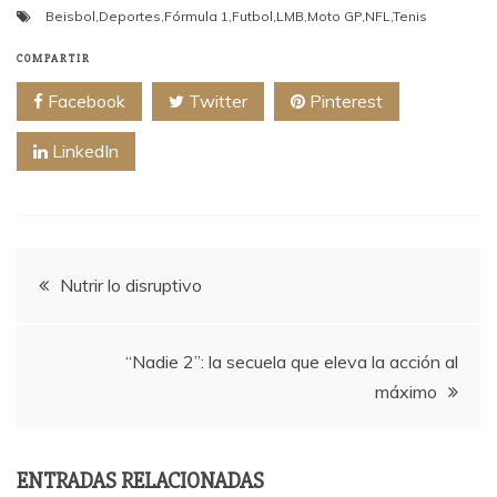
Beisbol
,
Deportes
,
Fórmula 1
,
Futbol
,
LMB
,
Moto GP
,
NFL
,
Tenis
COMPARTIR
Facebook
Twitter
Pinterest
LinkedIn
Navegación
Nutrir lo disruptivo
de
“Nadie 2”: la secuela que eleva la acción al
entradas
máximo
ENTRADAS RELACIONADAS