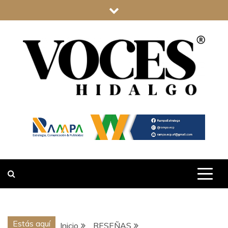
Saltar
al
contenido
VOCES
HIDALGO
Estás aquí
Inicio
RESEÑAS