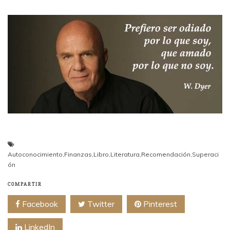
Autoconocimiento
,
Finanzas
,
Libro
,
Literatura
,
Recomendación
,
Superaci
ón
COMPARTIR
Facebook
Twitter
Pinterest
LinkedIn