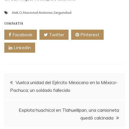
AMLO
,
Nacional
,
Noticias
,
Seguridad
COMPARTIR
Facebook
Twitter
Pinterest
LinkedIn
Navegación
Vuelca unidad del Ejército Mexicano en la México-
Pachuca; un soldado fallecido
de
entradas
Explota huachicol en Tlahuelilpan, una camioneta
quedó calcinada