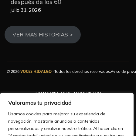
después de los 60
julio 31, 2026
VER MAS HISTORIAS >
© 2026
VOCES HIDALGO
· Todos los derechos reservados.
Aviso de priv
CONECTA CON NOSOTROS
Valoramos tu privacidad
Facebook
WhatsApp
Instagram
YouTube
TikTok
X
Usamos cookies para mejorar su experiencia de
navegación, mostrarle anuncios o contenidos
personalizados y analizar nuestro tráfico. Al hacer clic en
“Aceptar todo” usted da su consentimiento a nuestro uso