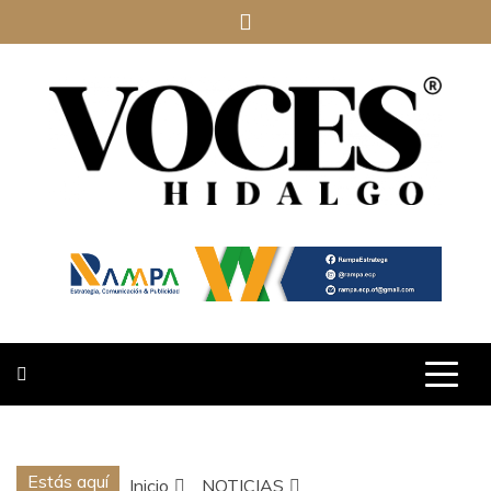
Saltar
al
contenido
VOCES
HIDALGO
Estás aquí
Inicio
NOTICIAS