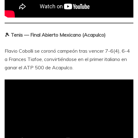
🎾 Tenis — Final Abierto Mexicano (Acapulco)
Flavio Cobolli se coronó campeón tras vencer 7-6(4), 6-4
a Frances Tiafoe, convirtiéndose en el primer italiano en
ganar el ATP 500 de Acapulco.