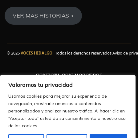
VER MAS HISTORIAS >
© 2026
VOCES HIDALGO
· Todos los derechos reservados.
Aviso de priv
CONECTA CON NOSOTROS
Valoramos tu privacidad
Facebook
WhatsApp
Instagram
YouTube
TikTok
X
Usamos cookies para mejorar su experiencia de
navegación, mostrarle anuncios o contenidos
personalizados y analizar nuestro tráfico. Al hacer clic en
“Aceptar todo” usted da su consentimiento a nuestro uso
HISTORIAS QUE INFORMAN ,VOCES QUE INSPIRAN
de las cookies.