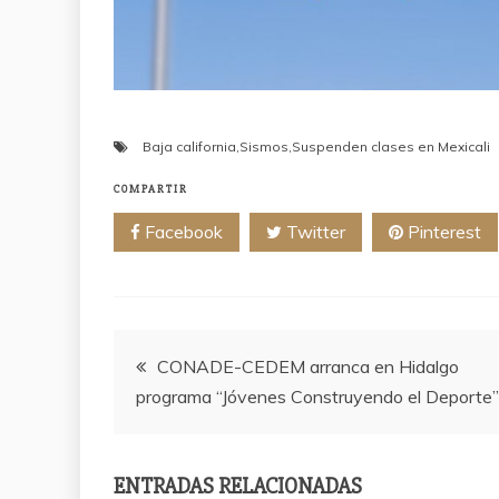
Baja california
,
Sismos
,
Suspenden clases en Mexicali
COMPARTIR
Facebook
Twitter
Pinterest
Navegación
CONADE-CEDEM arranca en Hidalgo
programa “Jóvenes Construyendo el Deporte”
de
entradas
ENTRADAS RELACIONADAS