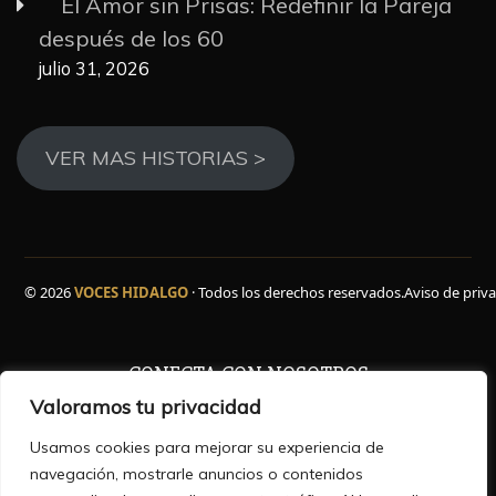
El Amor sin Prisas: Redefinir la Pareja
después de los 60
julio 31, 2026
VER MAS HISTORIAS >
© 2026
VOCES HIDALGO
· Todos los derechos reservados.
Aviso de priv
CONECTA CON NOSOTROS
Valoramos tu privacidad
Facebook
WhatsApp
Instagram
YouTube
TikTok
X
Usamos cookies para mejorar su experiencia de
navegación, mostrarle anuncios o contenidos