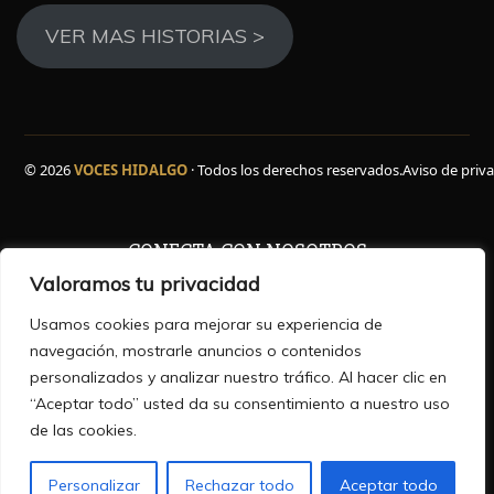
VER MAS HISTORIAS >
© 2026
VOCES HIDALGO
· Todos los derechos reservados.
Aviso de priv
CONECTA CON NOSOTROS
Valoramos tu privacidad
Facebook
WhatsApp
Instagram
YouTube
TikTok
X
Usamos cookies para mejorar su experiencia de
navegación, mostrarle anuncios o contenidos
personalizados y analizar nuestro tráfico. Al hacer clic en
“Aceptar todo” usted da su consentimiento a nuestro uso
HISTORIAS QUE INFORMAN ,VOCES QUE INSPIRAN
de las cookies.
Personalizar
Rechazar todo
Aceptar todo