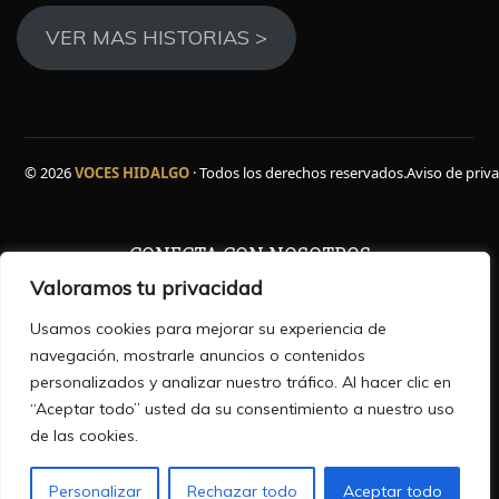
VER MAS HISTORIAS >
© 2026
VOCES HIDALGO
· Todos los derechos reservados.
Aviso de priv
CONECTA CON NOSOTROS
Valoramos tu privacidad
Facebook
WhatsApp
Instagram
YouTube
TikTok
X
Usamos cookies para mejorar su experiencia de
navegación, mostrarle anuncios o contenidos
personalizados y analizar nuestro tráfico. Al hacer clic en
“Aceptar todo” usted da su consentimiento a nuestro uso
HISTORIAS QUE INFORMAN ,VOCES QUE INSPIRAN
de las cookies.
Personalizar
Rechazar todo
Aceptar todo