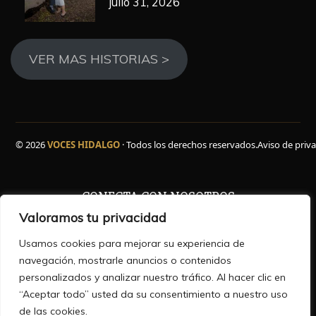
julio 31, 2026
VER MAS HISTORIAS >
© 2026
VOCES HIDALGO
· Todos los derechos reservados.
Aviso de priv
CONECTA CON NOSOTROS
Valoramos tu privacidad
Facebook
WhatsApp
Instagram
YouTube
TikTok
X
Usamos cookies para mejorar su experiencia de
navegación, mostrarle anuncios o contenidos
personalizados y analizar nuestro tráfico. Al hacer clic en
“Aceptar todo” usted da su consentimiento a nuestro uso
HISTORIAS QUE INFORMAN ,VOCES QUE INSPIRAN
de las cookies.