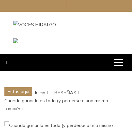
Saltar
al
contenido
VOCES
HIDALGO
Estás aquí
Inicio
RESEÑAS
Cuando ganar lo es todo (y perderse a uno mismo
también)