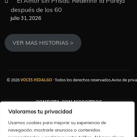
El Amor sin Prisas: Redefinir la Pareja
después de los 60
julio 31, 2026
VER MAS HISTORIAS >
© 2026
VOCES HIDALGO
· Todos los derechos reservados.
Aviso de priv
CONECTA CON NOSOTROS
Valoramos tu privacidad
Facebook
WhatsApp
Instagram
YouTube
TikTok
X
Usamos cookies para mejorar su experiencia de
navegación, mostrarle anuncios o contenidos