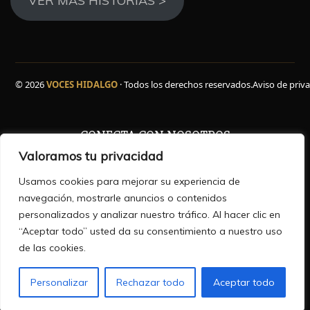
VER MAS HISTORIAS >
© 2026
VOCES HIDALGO
· Todos los derechos reservados.
Aviso de priv
CONECTA CON NOSOTROS
Valoramos tu privacidad
Facebook
WhatsApp
Instagram
YouTube
TikTok
X
Usamos cookies para mejorar su experiencia de
navegación, mostrarle anuncios o contenidos
personalizados y analizar nuestro tráfico. Al hacer clic en
“Aceptar todo” usted da su consentimiento a nuestro uso
HISTORIAS QUE INFORMAN ,VOCES QUE INSPIRAN
de las cookies.
Personalizar
Rechazar todo
Aceptar todo