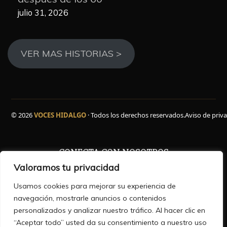
julio 31, 2026
VER MAS HISTORIAS >
© 2026
VOCES HIDALGO
· Todos los derechos reservados.
Aviso de priv
CONECTA CON NOSOTROS
Valoramos tu privacidad
Facebook
WhatsApp
Instagram
YouTube
TikTok
X
Usamos cookies para mejorar su experiencia de
navegación, mostrarle anuncios o contenidos
personalizados y analizar nuestro tráfico. Al hacer clic en
“Aceptar todo” usted da su consentimiento a nuestro uso