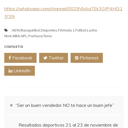
https://whatsapp.com/channel/0029VbAa7Ek3GJP4HI31
JY3N
AEW
,
Basquetbol
,
Deportes
,
Fórmula 1
,
Futbol
,
Lucha
libre
,
NBA
,
NFL
,
Pachuca
,
Tenis
COMPARTIR
Facebook
Twitter
Pinterest
LinkedIn
Navegación
“Ser un buen vendedor NO te hace un buen jefe”
de
Resultados deportivos 21 al 23 de noviembre de