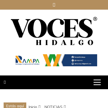
Saltar
al
contenido
VOCES
HIDALGO
Estás aquí
Inicio
NOTICIAS