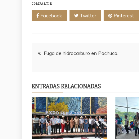
COMPARTIR
Facebook
Twitter
Pinterest
Navegación
Fuga de hidrocarburo en Pachuca.
de
entradas
ENTRADAS RELACIONADAS