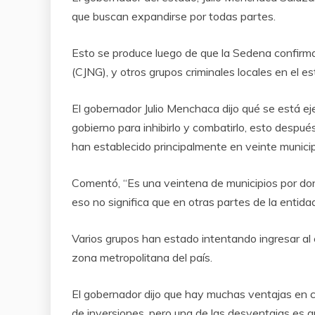
que buscan expandirse por todas partes.
Esto se produce luego de que la Sedena confirma
(CJNG), y otros grupos criminales locales en el e
El gobernador Julio Menchaca dijo qué se está eje
gobierno para inhibirlo y combatirlo, esto después
han establecido principalmente en veinte municipi
Comentó, “Es una veintena de municipios por don
eso no significa que en otras partes de la entid
Varios grupos han estado intentando ingresar al
zona metropolitana del país.
El gobernador dijo que hay muchas ventajas en cu
de inversiones, pero una de las desventajas es qu