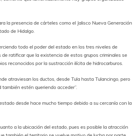
ra la presencia de cárteles como el Jalisco Nueva Generación
stado de Hidalgo.
rciendo todo el poder del estado en los tres niveles de
 de ratificar que la existencia de estos grupos criminales se
os reconocidos por la sustracción ilícita de hidrocarburos.
de atraviesan los ductos, desde Tula hasta Tulancingo, pero
ad también estén queriendo acceder”.
 estado desde hace mucho tiempo debido a su cercanía con la
anto a la ubicación del estado, pues es posible la atracción
e también el territorio se vuelve motivo de lucha por parte