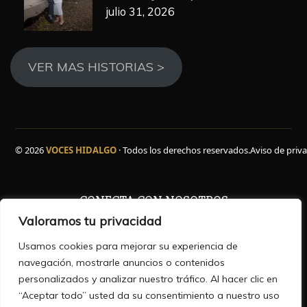
julio 31, 2026
VER MAS HISTORIAS >
© 2026
VOCES HIDALGO
· Todos los derechos reservados.
Aviso de priv
CONECTA CON NOSOTROS
Valoramos tu privacidad
Facebook
WhatsApp
Instagram
YouTube
TikTok
X
Usamos cookies para mejorar su experiencia de
navegación, mostrarle anuncios o contenidos
personalizados y analizar nuestro tráfico. Al hacer clic en
“Aceptar todo” usted da su consentimiento a nuestro uso