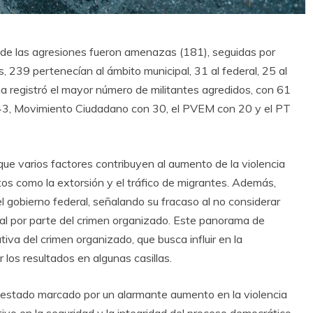
 de las agresiones fueron amenazas (181), seguidas por
, 239 pertenecían al ámbito municipal, 31 al federal, 25 al
na registró el mayor número de militantes agredidos, con 61
n 43, Movimiento Ciudadano con 30, el PVEM con 20 y el PT
que varios factores contribuyen al aumento de la violencia
citos como la extorsión y el tráfico de migrantes. Además,
l gobierno federal, señalando su fracaso al no considerar
ial por parte del crimen organizado. Este panorama de
cativa del crimen organizado, que busca influir en la
r los resultados en algunas casillas.
a estado marcado por un alarmante aumento en la violencia
tivo en la seguridad y la integridad del proceso democrático.