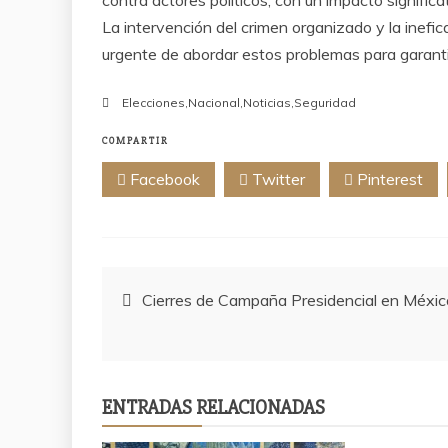
La intervención del crimen organizado y la inefi
urgente de abordar estos problemas para garantiz
Elecciones
,
Nacional
,
Noticias
,
Seguridad
COMPARTIR
Facebook
Twitter
Pinterest
Navegación
Cierres de Campaña Presidencial en Méxic
de
entradas
ENTRADAS RELACIONADAS